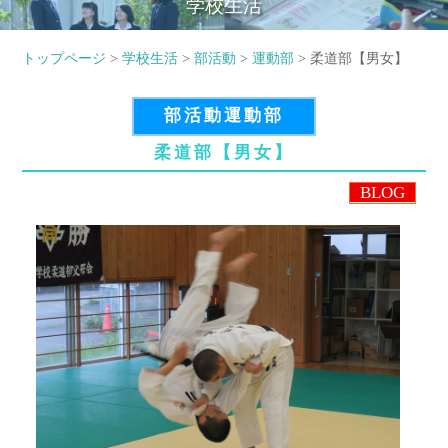
学校生活
トップページ
>
学校生活
>
部活動
>
運動部
> 柔道部【男女】
部活動運動部
柔道部【男女】
BLOG