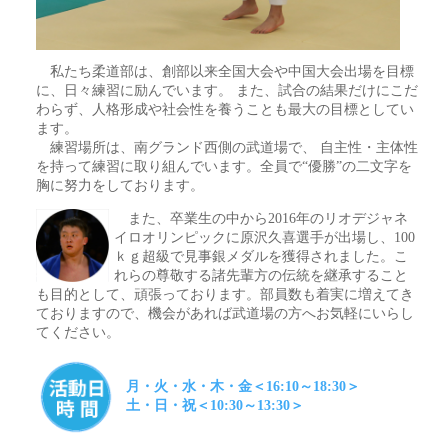
私たち柔道部は、創部以来全国大会や中国大会出場を目標
に、日々練習に励んでいます。 また、試合の結果だけにこだ
わらず、人格形成や社会性を養うことも最大の目標としてい
ます。
練習場所は、南グランド西側の武道場で、 自主性・主体性
を持って練習に取り組んでいます。全員で“優勝”の二文字を
胸に努力をしております。
また、卒業生の中から2016年のリオデジャネ
イロオリンピックに原沢久喜選手が出場し、100
ｋｇ超級で見事銀メダルを獲得されました。こ
れらの尊敬する諸先輩方の伝統を継承すること
も目的として、頑張っております。部員数も着実に増えてき
ておりますので、機会があれば武道場の方へお気軽にいらし
てください。
月・火・水・木・金＜16:10～18:30＞
土・日・祝＜10:30～13:30＞