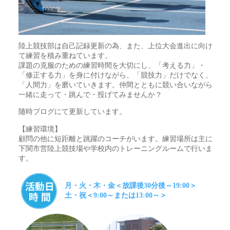
陸上競技部は自己記録更新の為、また、上位大会進出に向け
て練習を積み重ねています。
課題の克服のための練習時間を大切にし、「考える力」・
「修正する力」を身に付けながら、「競技力」だけでなく、
「人間力」を磨いていきます。仲間とともに競い合いながら
一緒に走って・跳んで・投げてみませんか？
随時ブログにて更新しています。
【練習環境】
顧問の他に短距離と跳躍のコーチがいます。練習場所は主に
下関市営陸上競技場や学校内のトレーニングルームで行いま
す。
月・火・木・金＜放課後30分後～19:00＞
土・祝＜9:00～または13:00～＞