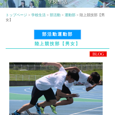
学校生活
トップページ
>
学校生活
>
部活動
>
運動部
> 陸上競技部【男
女】
部活動運動部
陸上競技部【男女】
BLOG