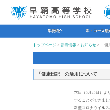
学校紹介
科・コース紹
トップページ
>
新着情報
>
お知らせ
> 「
「健康日記」の活用について
本日（5月25日）よ
することができまし
新型コロナウイルス