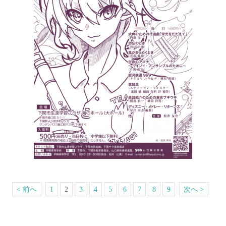
< 前へ
1
2
3
4
5
6
7
8
9
次へ >