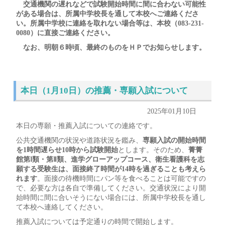
交通機関の遅れなどで試験開始時間に間に合わない可能性
がある場合は、所属中学校長を通して本校へご連絡くださ
い。所属中学校に連絡を取れない場合等は、本校（083-231-
0080）に直接ご連絡ください。
なお、明朝６時頃、最終のものをＨＰでお知らせします。
本日（1月10日）の推薦・専願入試について
2025年01月10日
本日の専願・推薦入試についての連絡です。
公共交通機関の状況や道路状況を鑑み、
専願入試の開始時間
を1時
間遅らせ10時から試験開始
とします。そのため、
菁菁
館第Ⅰ類・
第Ⅱ類、進学グローアップコース、衛生看護科
を志
願する受験生は
、面接終了時間が14時を過ぎることも考えら
れます
。
面接の待機時間にパン等を食べることは可能ですの
で、
必要な方は各自で準備してください。
交通状況により開
始時間に間に合いそうにない場合には、
所属中学校長を通し
て本校へ連絡してください。
推薦入試については予定通りの時間で開始します。