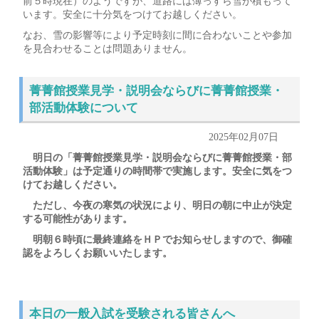
前５時現在）のようですが、道路には薄っすら雪が積もって
います。安全に十分気をつけてお越しください。
なお、雪の影響等により予定時刻に間に合わないことや参加
を見合わせることは問題ありません。
菁菁館授業見学・説明会ならびに菁菁館授業・
部活動体験について
2025年02月07日
明日の「
菁菁館授業見学・説明会ならびに菁菁館授業・部
活動体験」は予定通りの時間帯で実施します。
安全に気をつ
けてお越しください。
ただし、今夜の寒気の状況により、明日の朝に中止が決定
する可能性があります。
明朝６時頃に最終連絡をＨＰでお知らせしますので、御確
認をよろしくお願いいたします。
本日の一般入試を受験される皆さんへ