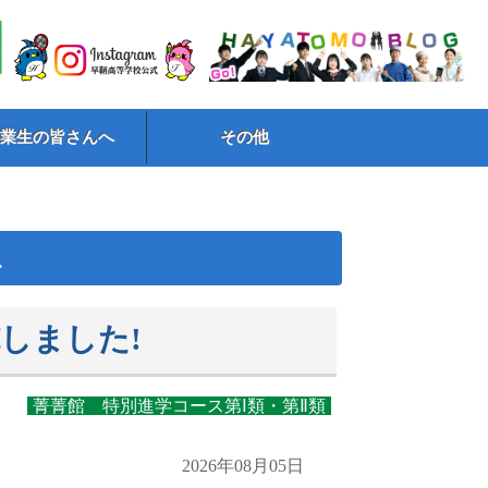
卒業生の皆さんへ
その他
ス
しました!
菁菁館 特別進学コース第Ⅰ類・第Ⅱ類
2026年08月05日