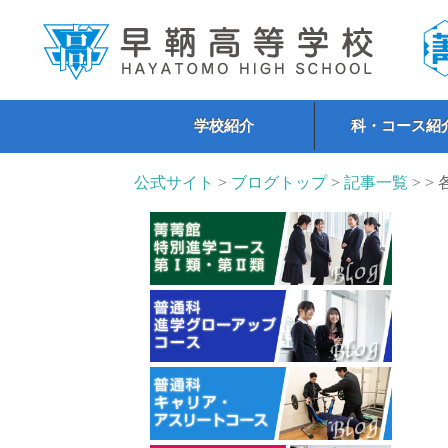
学校紹介
科・コース紹
公式サイト
>
ブログトップ
>
記事一覧
> >