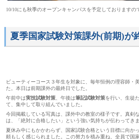
10/10にも秋季のオープンキャンパスを予定しております
夏季国家試験対策課外(前期)が
ビューティーコース３年生を対象に、毎年恒例の理容師・
た。本日は前期課外の最終日でした。
午前中は
実技試験対策
、午後は
筆記試験対策
を行い、生徒
て、集中して取り組んでいました。
今回掲載している写真は、課外中の教室の様子です。真剣
は、「絶対に合格したい」という強い気持ちが伝わってき
夏休み中にもかかわらず、国家試験合格という目標に向か
頼もしく感じられました。この努力を積み重ね、全員で国