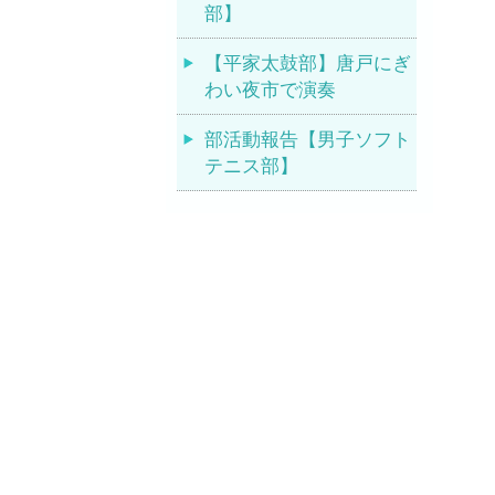
部】
【平家太鼓部】唐戸にぎ
わい夜市で演奏
部活動報告【男子ソフト
テニス部】