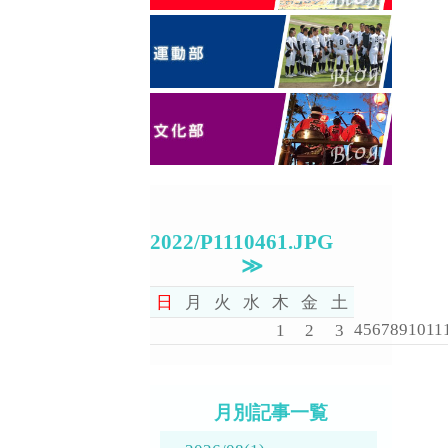
2022/P1110461.JPG
≫
日
月
火
水
木
金
土
4
5
6
7
8
9
10
11
1
2
3
月別記事一覧