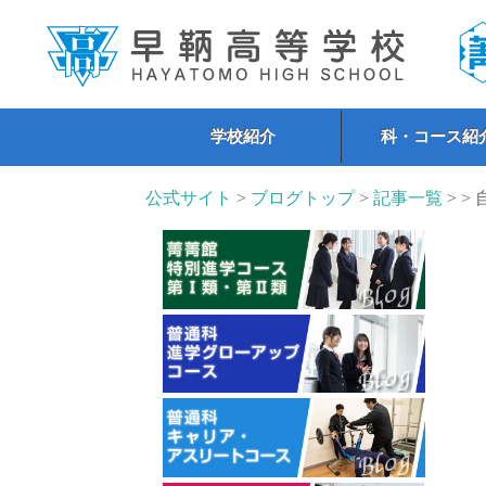
学校紹介
科・コース紹
公式サイト
>
ブログトップ
>
記事一覧
> >