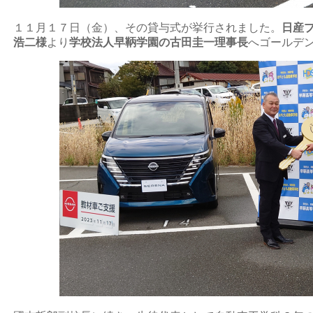
１１月１７日（金）、その貸与式が挙行されました。
日産
浩二様
より
学校法人早鞆学園の古田圭一理事長
へゴールデ