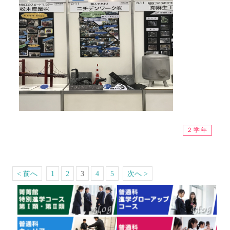
２学年
< 前へ
1
2
3
4
5
次へ >