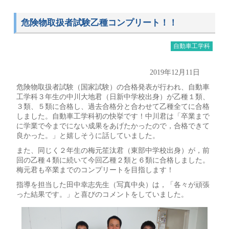
危険物取扱者試験乙種コンプリート！！
自動車工学科
2019年12月11日
危険物取扱者試験（国家試験）の合格発表が行われ、自動車
工学科３年生の中川大地君（日新中学校出身）が乙種１類、
３類、５類に合格し、過去合格分と合わせて乙種全てに合格
しました。自動車工学科初の快挙です！中川君は「卒業まで
に学業で今までにない成果をあげたかったので，合格できて
良かった。」と嬉しそうに話していました。
また、同じく２年生の梅元笙汰君（東部中学校出身）が，前
回の乙種４類に続いて今回乙種２類と６類に合格しました。
梅元君も卒業までのコンプリートを目指します！
指導を担当した田中幸志先生（写真中央）は，「各々が頑張
った結果です。」と喜びのコメントをしていました。