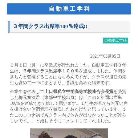
自動車工学科
３年間クラス出席率100％達成!!
自動車工学科
2021年03月05日
３月１日（月）に卒業式が行われました。自動車工学科３年
生は、
３年間クラス出席率１００％
を達成しました
。体調を
きちんと管理することはもちろんですが、クラスが担任の先
生も含めて一つにまとまり、意識を高めた結果です。
卒業生を代表して
山口県私立中学高等学校連合会長賞
を受賞
した梅元笙汰君（東部中学校出身）は「この３年間出席率
100%を達成できて嬉しく思います。１年生の頃からお互い声
を掛け合い体調管理を徹底したおかげだと思っています。ま
たこのコロナ禍でもクラス内で休みが出なかったことが誇ら
しいです。」と嬉しそうにコメントしてくれました。