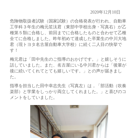
2020年12月10日
危険物取扱者試験（国家試験）の合格発表が行われ、自動車
工学科３年生の梅元笙汰君（東部中学校出身・写真右）が乙
種第５類に合格し、前回までに合格したものと合わせて乙種
全てに合格しました。昨年初めて達成した卒業生の中川大地
君（現トヨタ名古屋自動車大学校）に続く二人目の快挙で
す！
梅元君は「田中先生のご指導のおかげです。」と嬉しそうに
話していました。また、名古屋にいる中川君からは「後輩が
後に続いてくれてとても嬉しいです。」との声が届きまし
た。
指導を担当した田中幸志先生（写真左）は，「部活動（吹奏
楽部）と学業をしっかり両立してくれました。」と喜びのコ
メントをしていました。