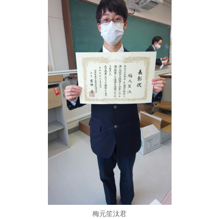
梅元笙汰君