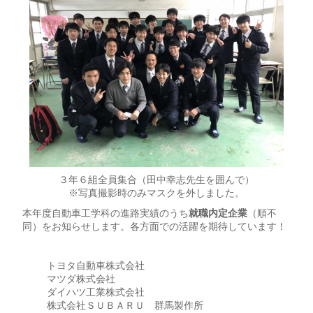
３年６組全員集合（田中幸志先生を囲んで）
※写真撮影時のみマスクを外しました。
本年度自動車工学科の進路実績のうち
就職内定企業
（順不
同）をお知らせします。各方面での活躍を期待しています！
トヨタ自動車株式会社
マツダ株式会社
ダイハツ工業株式会社
株式会社ＳＵＢＡＲＵ 群馬製作所