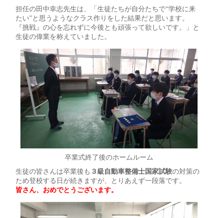
担任の田中幸志先生は、「生徒たちが自分たちで“学校に来
たい”と思うようなクラス作りをした結果だと思います。
『挑戦』の心を忘れずに今後とも頑張って欲しいです。」と
生徒の偉業を称えていました。
卒業式終了後のホームルーム
生徒の皆さんは卒業後も
３級自動車整備士国家試験
の対策の
ため登校する日が続きますが、とりあえず一段落です。
皆さん、おめでとうございます。