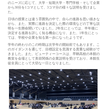
のニーズに応じて、大学・短期大学・専門学校・そして企業
から30分を1コマとして、3コマ分の様々な説明を受けまし
た。
日頃の授業とは違う雰囲気の中で、自らの進路を思い描きな
がら、また、実際に進路を決定した際の環境などの丁寧な説
明を一生懸命聞いていました。2年生にとっては、半年後に
決定する進路を詳しく知る機会になり、また、1年生にとっ
ては、学校や企業を知る第一歩になったようです。
学年の終わりのこの時期は次学年の開始前でもあります。こ
のガイダンスを通して、目標設定を意識する貴重な経験がで
きました。また、ビューティーコースは、早鞆高校の本館の
教室を会場として美容関係の企業説明を受けており、本館生
徒全員にとって大切な一日となりました。