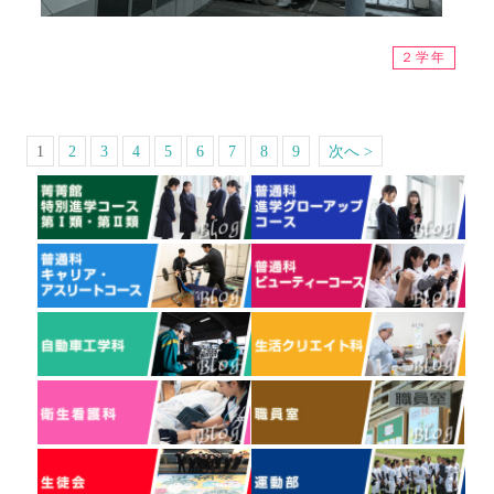
２学年
1
2
3
4
5
6
7
8
9
次へ >