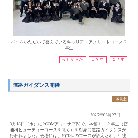
パンをいただいて喜んでいるキャリア・アスリートコース２
年生
ももがおか
１学年
２学年
進路ガイダンス開催
職員室
2026年03月23日
3月18日（水）にJ:COMアリーナ下関で、本館１・２年生（普
通科ビューティーコースを除く）を対象に進路ガイダンスが
行われました。会場には、約70個のブースが設定され、生徒