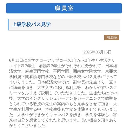
職員室
上級学校バス見学
職員室
2026年06月16日
6月11日に進学グローアップコース1年から3年生と生活クリ
エイト科2年生、看護科2年生がそれぞれに分かれて、日本経
済大学、麻生専門学校、平岡学園、西南女学院大学、東亜大
学附属下関看護専門学校などの上級学校へバス見学に行って
まいりました。日本経済大学では、副学長の先生より、直々
に講義を頂き、大学入学における利点等、わかりやすいスク
リーンをふまえて説明していただきました。生徒たちはその
後、大学のイングリッシュガーデンをガーデニングで教鞭を
とられている教授の先生の案内のもと見学をさせて頂き、大
学生が利用する中、本校生徒も学食を体験させてもらいまし
た。大学生が行きかうキャンパスを歩き、学食を体験し、将
来の自分を想像してくれたと思います。良い機会を頂きあり
がとうございました。