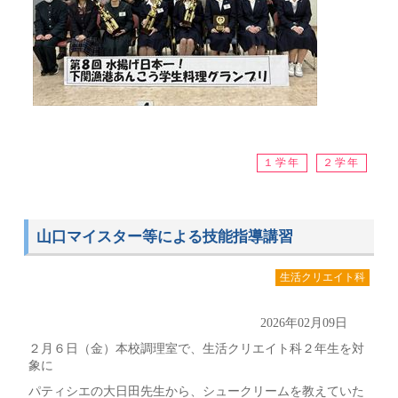
１学年
２学年
山口マイスター等による技能指導講習
生活クリエイト科
2026年02月09日
２月６日（金）本校調理室で、生活クリエイト科２年生を対
象に
パティシエの大日田先生から、シュークリームを教えていた