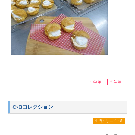
１学年
２学年
C×Bコレクション
生活クリエイト科