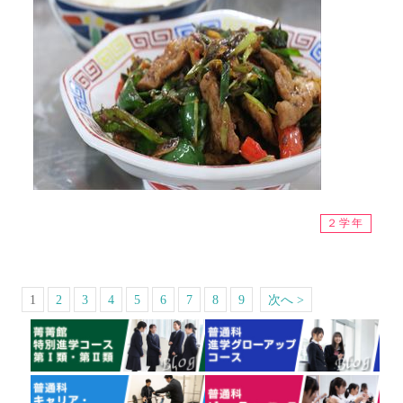
２学年
1
2
3
4
5
6
7
8
9
次へ >