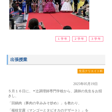
１学年
２学年
３学年
出張授業
生活クリエイト科
2025年05月19日
に、
辻
調理師専門学校から、講師の先生をお招
５月１６日
＊
きし、
「回鍋肉（豚肉の辛みみそ炒め）」を教わり、
「楊枝甘露（マンゴーとタピオカのデザート）」を