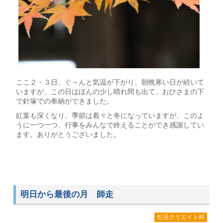
ここ２・３日、ぐ～んと気温が下がり、朝晩寒い日が続いて
いますが、この日はほんの少し晴れ間も出て、おひさまの下
で針塚での奉納ができました。
紅葉も深くなり、季節は着々と冬になっていますが、このよ
うに一つ一つ、行事をみんなで終えることができ感謝してい
ます。ありがとうございました。
明日から最後の月 師走
生活クリエイト科