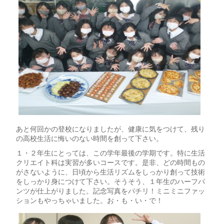
あと何回かの登校になりましたが、健康に気をつけて、残り
の高校生活に悔いのない時間を創って下さい。
１・２年生にとっては、この学年最後の学期です。特に生活
クリエイト科は実習が多いコースです。是非、どの時間もの
がさないように、日頃から生活リズムをしっかり創って技術
をしっかり身につけて下さい。そうそう、１年生のハーフパ
ンツが仕上がりました。記念写真をパチリ！ミニミニファッ
ションもやっちゃいました。お・も・い・で！