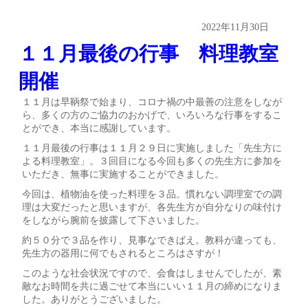
2022年11月30日
１１月最後の行事 料理教室
開催
１１月は早鞆祭で始まり、コロナ禍の中最善の注意をしなが
ら、多くの方のご協力のおかげで、いろいろな行事をするこ
とができ、本当に感謝しています。
１１月最後の行事は１１月２９日に実施しました「先生方に
よる料理教室」。３回目になる今回も多くの先生方に参加を
いただき、無事に実施することができました。
今回は、植物油を使った料理を３品。慣れない調理室での調
理は大変だったと思いますが、各先生方が自分なりの味付け
をしながら腕前を披露して下さいました。
約５０分で３品を作り、見事なできばえ。教科が違っても、
先生方の器用に何でもされるところはさすが！
このような社会状況ですので、会食はしませんでしたが、素
敵なお時間を共に過ごせて本当にいい１１月の締めになりま
した。ありがとうございました。