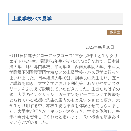
上級学校バス見学
職員室
2026年06月16日
6月11日に進学グローアップコース1年から3年生と生活クリ
エイト科2年生、看護科2年生がそれぞれに分かれて、日本経
済大学、麻生専門学校、平岡学園、西南女学院大学、東亜大
学附属下関看護専門学校などの上級学校へバス見学に行って
まいりました。日本経済大学では、副学長の先生より、直々
に講義を頂き、大学入学における利点等、わかりやすいスク
リーンをふまえて説明していただきました。生徒たちはその
後、大学のイングリッシュガーデンをガーデニングで教鞭を
とられている教授の先生の案内のもと見学をさせて頂き、大
学生が利用する中、本校生徒も学食を体験させてもらいまし
た。大学生が行きかうキャンパスを歩き、学食を体験し、将
来の自分を想像してくれたと思います。良い機会を頂きあり
がとうございました。