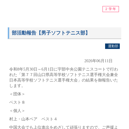
２学年
部活動報告【男子ソフトテニス部】
運動部
2026年06月11日
令和8年5月30日～6月1日に宇部中央公園テニスコートで行わ
れた「第７７回山口県高等学校ソフトテニス選手権大会兼全
日本高等学校ソフトテニス選手権大会」の結果を御報告いた
します。
＜団体＞
ベスト８
＜個人＞
村上・山本ペア ベスト４
中国大会でも上位進出をめざして頑張りますので、ご声援よ