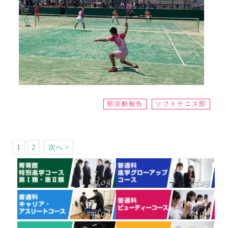
部活動報告
ソフトテニス部
1
2
次へ >