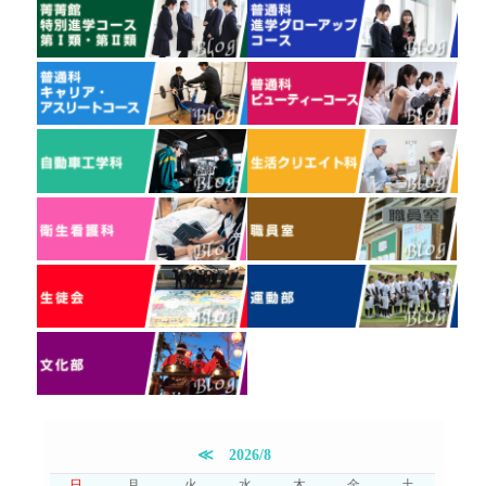
≪
2026/8
日
月
火
水
木
金
土