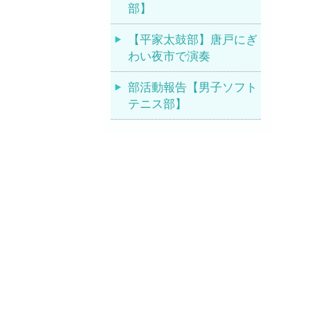
部】
【平家太鼓部】唐戸にぎ
わい夜市で演奏
部活動報告【男子ソフト
テニス部】