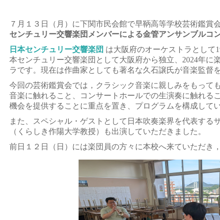
７月１３日（月）に下関市民会館で早鞆高等学校芸術鑑賞
センチュリー交響楽団メンバーによる金管アンサンブルコ
日本センチュリー交響楽団
は大阪府のオーケストラとして19
本センチュリー交響楽団として大阪府から独立、2024年に
ラです。現在は作曲家としても著名な久石譲氏が音楽監督
今回の芸術鑑賞会では，クラシック音楽に親しみをもって
音楽に触れること、コンサートホールでの生演奏に触れる
機会を提供することに重点を置き、プログラムを構成して
また、スペシャル・ゲストとして日本吹奏楽界を代表する
（くらしき作陽大学教授）も出演していただきました。
前日１２日（日）には楽団員の方々に本校へ来ていただき