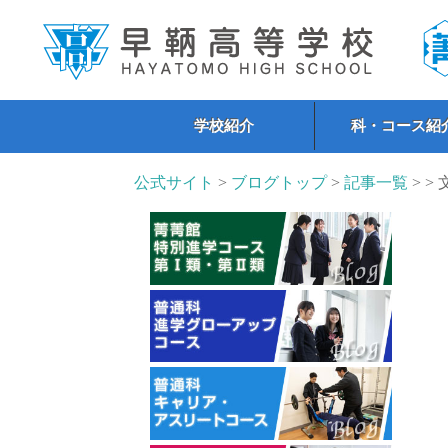
学校紹介
科・コース紹
公式サイト
>
ブログトップ
>
記事一覧
> >