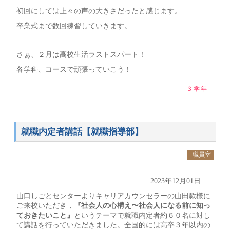
初回にしては上々の声の大きさだったと感じます。
卒業式まで数回練習していきます。
さぁ、２月は高校生活ラストスパート！
各学科、コースで頑張っていこう！
３学年
就職内定者講話【就職指導部】
職員室
2023年12月01日
山口しごとセンターよりキャリアカウンセラーの山田款様に
ご来校いただき，
『社会人の心構え〜社会人になる前に知っ
ておきたいこと』
というテーマで就職内定者約６０名に対し
て講話を行っていただきました。全国的には高卒３年以内の