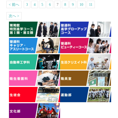
< 前へ
3
4
5
6
7
8
9
10
11
次へ >