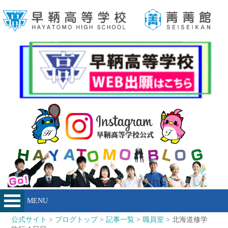
MENU
公式サイト
>
ブログトップ
>
記事一覧
>
職員室
> 北海道修学