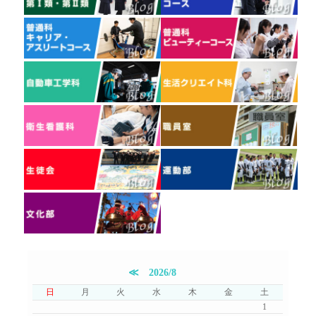
≪
2026/8
日
月
火
水
木
金
土
1