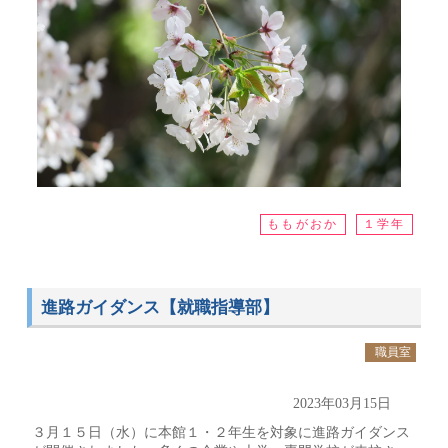
ももがおか
１学年
進路ガイダンス【就職指導部】
職員室
2023年03月15日
３月１５日（水）に本館１・２年生を対象に進路ガイダンス