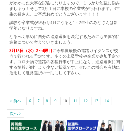
がかかった大事な試験になりますので、しっかり勉強に励み
ましょう！そして3月１日に本校の卒業式が行われます。3年
生の皆さん、ご卒業おめでとうございます！！！
試験や卒業式が終わり4月になると1・2年生のみなさんは新
学年となりますね。
なるべく早めに自分の進路選択を決定するためにも主体的に
進路について考えていきましょう。
3
月15日（水）2～4限目
に今年度最後の進路ガイダンスが校
内で行われる予定です。多くの上級学校や企業が参加予定で
す。コロナ禍で進路の各種行事が中止になり、進路選択に関
する情報が例年より少ない状況です。ぜひこの機会を有効に
活用して進路選択の一助にして下さい。
< 前へ
6
7
8
9
10
11
12
13
14
次へ >