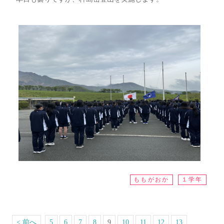
ももがおか
１学年
< 前へ
5
6
7
8
9
10
11
12
13