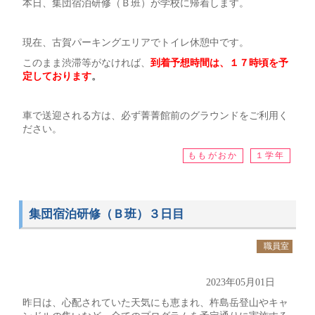
本日、集団宿泊研修（Ｂ班）が学校に帰着します。
現在、古賀パーキングエリアでトイレ休憩中です。
このまま渋滞等がなければ、
到着予想時間は、１７時頃を予
定しております
。
車で送迎される方は、必ず菁菁館前のグラウンドをご利用く
ださい。
ももがおか
１学年
集団宿泊研修（Ｂ班）３日目
職員室
2023年05月01日
昨日は、心配されていた天気にも恵まれ、杵島岳登山やキャ