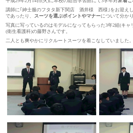
平成29年2月14日(火)に本校の総合学習館にて3学年対象
着こ
講師に｢紳士服のフタタ新下関店 酒井様 西様｣をお迎え
であったり、
スーツを選ぶポイントやマナー
について分か
写真に写っているのはモデルになってもらった3年2組(キャ
(衛生看護科)の藤野さんです。
二人とも爽やかにリクルートスーツを着こなしていました