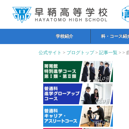
学校紹介
科・コース紹
公式サイト
>
ブログトップ
>
記事一覧
> >