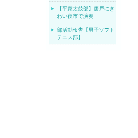
【平家太鼓部】唐戸にぎ
わい夜市で演奏
部活動報告【男子ソフト
テニス部】