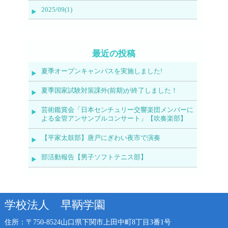
2025/09(1)
最近の投稿
夏季オープンキャンパスを実施しました!
夏季国家試験対策課外(前期)が終了しました！
芸術鑑賞会「日本センチュリー交響楽団メンバーに
よる金管アンサンブルコンサート」【吹奏楽部】
【平家太鼓部】唐戸にぎわい夜市で演奏
部活動報告【男子ソフトテニス部】
学校法人 早鞆学園
住所：〒750-8524
山口県下関市上田中町8丁目3番1号