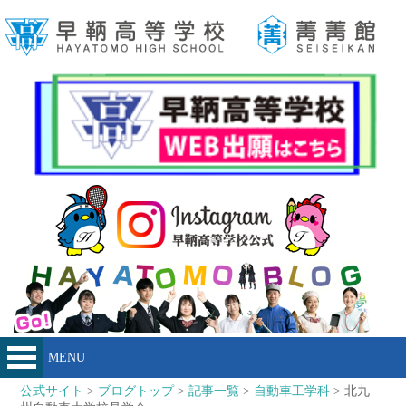
MENU
公式サイト
>
ブログトップ
>
記事一覧
>
自動車工学科
> 北九