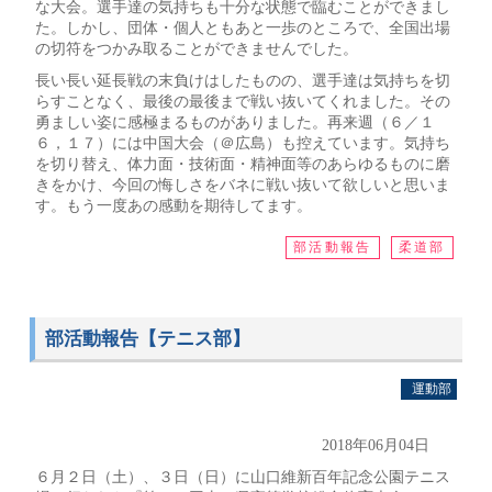
な大会。選手達の気持ちも十分な状態で臨むことができまし
た。しかし、団体・個人ともあと一歩のところで、全国出場
の切符をつかみ取ることができませんでした。
長い長い延長戦の末負けはしたものの、選手達は気持ちを切
らすことなく、最後の最後まで戦い抜いてくれました。その
勇ましい姿に感極まるものがありました。再来週（６／１
６，１７）には中国大会（＠広島）も控えています。気持ち
を切り替え、体力面・技術面・精神面等のあらゆるものに磨
きをかけ、今回の悔しさをバネに戦い抜いて欲しいと思いま
す。もう一度あの感動を期待してます。
部活動報告
柔道部
部活動報告【テニス部】
運動部
2018年06月04日
６月２日（土）、３日（日）に山口維新百年記念公園テニス