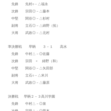
先鋒 先村○－△福永
次鋒 宗田◎－△藤本
中堅 関谷◎－△杉村
副将 立石◎－△綿野（拓）
大将 武政◎－△北村
準決勝戦 早鞆 ３－１ 高水
先鋒 中村△－◎佐藤
次鋒 宗田 × 綿野（和）
中堅 関谷◎－△矢田部
副将 立石○－△米川
大将 武政◎－△藤原
決勝戦 早鞆２－３高川学園
先鋒 中村△－◎泉
次鋒 宗田△－◎菅本