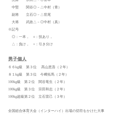
中堅 関谷◎－△中村（青）
副将 立石◎－△世尾
大将 武政△－◎中村（真）
※記号
◎：一本， ○：技あり，
△：負け， ×：引き分け
男子個人
６６kg級 第３位 髙山恵吾（２年）
８１kg級 第３位 今﨑拓馬（２年）
100kg級 第２位 関谷竜生（２年）
100kg級 第３位 宗田和志（２年）
100kg超級第２位 立石雷己（３年）
全国総合体育大会（インターハイ）出場の切符をかけた大事