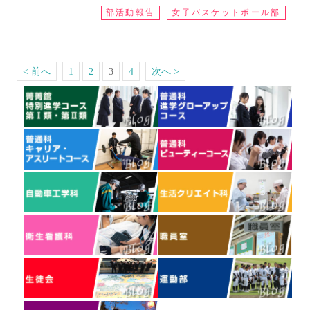
部活動報告
女子バスケットボール部
< 前へ
1
2
3
4
次へ >