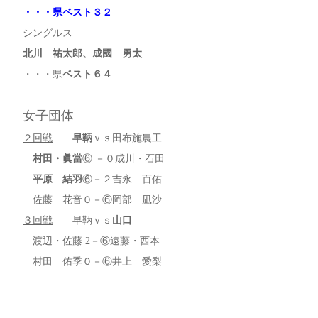
・・・県ベスト３２
シングルス
北川 祐太郎、成國 勇太
・・・県
ベスト６４
女子団体
２回戦
早鞆
ｖｓ田布施農工
村田・眞當
⑥ －０成川・石田
平原 結羽
⑥－２吉永 百佑
佐藤 花音０－⑥岡部 凪沙
３回戦
早鞆ｖｓ
山口
渡辺・佐藤 2－⑥遠藤・西本
村田 佑季０－⑥井上 愛梨