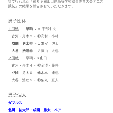
場で行われた『第６９回山口県高等学校総合体育大会テニス
競技』の結果を報告させていただきます。
男子団体
１回戦
早鞆
ｖｓ 宇部中央
古河・舟木２－ ⑥高村・小林
成國 勇太
⑥ －１乗安 啓太
大谷 浩睦
⑥ －２藤山 大也
２回戦
早鞆ｖｓ
山口
古河・舟木４－ ⑥金澤・藤井
成國 勇太０－ ⑥木本 達也
大谷 浩睦５－ ⑥柴丸 直人
男子個人
ダブルス
北川 祐太郎・成國 勇太 ペア