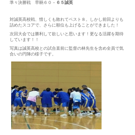
準々決勝戦 早鞆６０－
６５
誠英
対誠英高校戦、惜しくも敗れてベスト８。しかし前回よりも
詰めたスコアで、さらに順位も上げることができました！
次回大会では勝利して欲しいと思います！更なる活躍を期待
しています！！
写真は誠英高校との試合直前に監督の林先生を含め全員で気
合いの円陣の様子です。