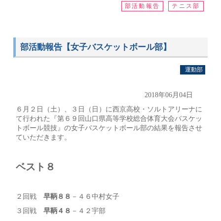
部活動報告
テニス部
部活動報告【女子バスケットボール部】
運動部
2018年06月04日
６月２日（土）、３日（日）に西京高校・ソルトアリーナに
て行われた『第６９回山口県高等学校総合体育大会バスケッ
トボール競技』の女子バスケットボール部の結果を報告させ
ていただきます。
ベスト８
２回戦
早鞆
８８
－４６中村女子
３回戦
早鞆
４８
－４２宇部