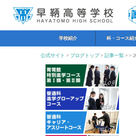
学校紹介
科・コース紹
公式サイト
>
ブログトップ
>
記事一覧
> > 