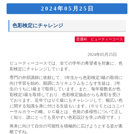
2024年05月25日
色彩検定にチャレンジ
普通科 ビューティーコース
2024年05月25日
ビューティーコースでは、全ての学年の希望者を対象に、色
彩検定にチャレンジしています。
専門の外部講師に依頼して、1年生から色彩検定3級の取得に
向け学習を始め、順調にカリキュラムをこなす生徒は、2年
生のうちに1級まで取得しています。また、毎年複数名が色
彩検定1級を取得しており、色彩検定協会からも表彰を受け
ております。近年ではＵＣ級にもチャレンジして、幅広い色
に関する知識を身に付ける生徒もいます。(※ＵＣとはユニバ
ーサルカラーの略。ＵＣ級とは、色覚の多様性について正し
く知り、誰にとっても見やすい色彩設計を学ぶ内容です。)
将来に向けて自分の可能性を積極的に広げようとする姿が素
敵ですね。