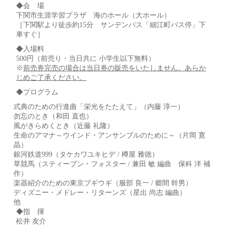
◆会 場
下関市生涯学習プラザ 海のホール（大ホール）
［下関駅より徒歩約15分 サンデンバス「細江町バス停」下
車すぐ］
◆入場料
500円（前売り・当日共に 小学生以下無料）
※
前売券完売の場合は当日券の販売をいたしません。あらか
じめご了承ください。
◆プログラム
式典のための行進曲「栄光をたたえて」（内藤 淳一）
勿忘のとき（和田 直也）
風がきらめくとき（近藤 礼隆）
生命のアマナ～ウインド・アンサンブルのために～（片岡 寛
晶）
銀河鉄道999（タケカワユキヒデ / 樽屋 雅徳）
草競馬（スティーブン・フォスター / 兼田 敏 編曲 保科 洋 補
作）
楽器紹介のための東京ブギウギ（服部 良一 / 郷間 幹男）
ディズニー・メドレー・リターンズ（星出 尚志 編曲）
他
◆指 揮
松井 友介