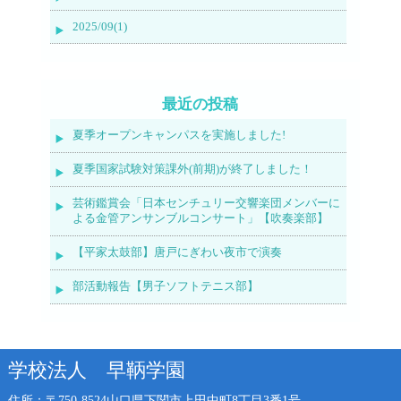
2025/09(1)
最近の投稿
夏季オープンキャンパスを実施しました!
夏季国家試験対策課外(前期)が終了しました！
芸術鑑賞会「日本センチュリー交響楽団メンバーに
よる金管アンサンブルコンサート」【吹奏楽部】
【平家太鼓部】唐戸にぎわい夜市で演奏
部活動報告【男子ソフトテニス部】
学校法人 早鞆学園
住所：〒750-8524
山口県下関市上田中町8丁目3番1号