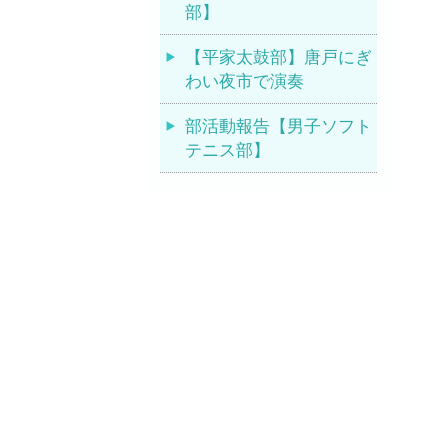
部】
【平家太鼓部】唐戸にぎ
わい夜市で演奏
部活動報告【男子ソフト
テニス部】