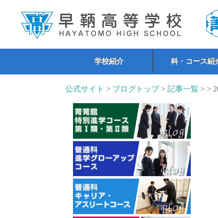
学校紹介
科・コース紹
公式サイト
>
ブログトップ
>
記事一覧
> > 