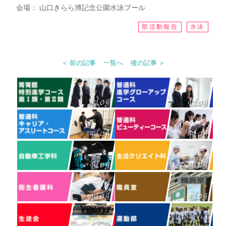
会場： 山口きらら博記念公園水泳プール
部活動報告
水泳
＜ 前の記事
一覧へ
後の記事 ＞