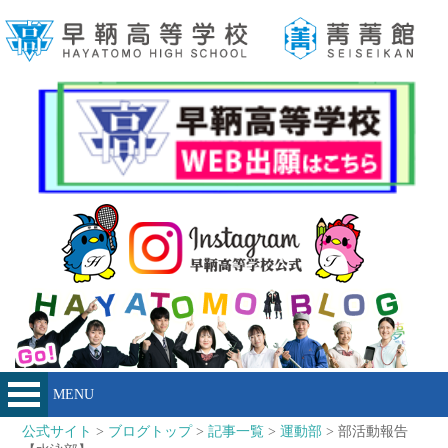
MENU
公式サイト
>
ブログトップ
>
記事一覧
>
運動部
> 部活動報告