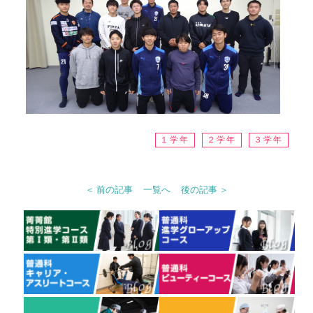
１学年
２学年
３学年
＜ 前の記事
一覧へ
後の記事 ＞