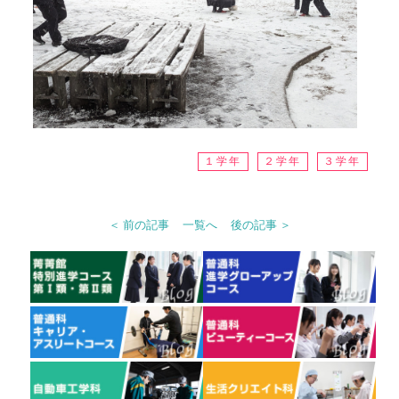
１学年
２学年
３学年
＜ 前の記事
一覧へ
後の記事 ＞