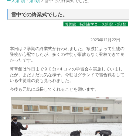
ース第Ⅰ類・第Ⅱ類
> 雪中での終業式でした。
雪中での終業式でした。
菁菁館 特別進学コース第Ⅰ類・第Ⅱ類
2023年12月22日
本日は２学期の終業式が行われました。寒波によって生徒の
登校が心配でしたが、多くの生徒が事故もなく登校できて良
かったです。
菁菁館は昨日まで９０分×４コマの学習会を実施していまし
たが、まだまだ元気な様子。今朝はグランドで雪合戦をして
いる生徒達の姿も見られました。
今後も元気に成長してくれることを願います。