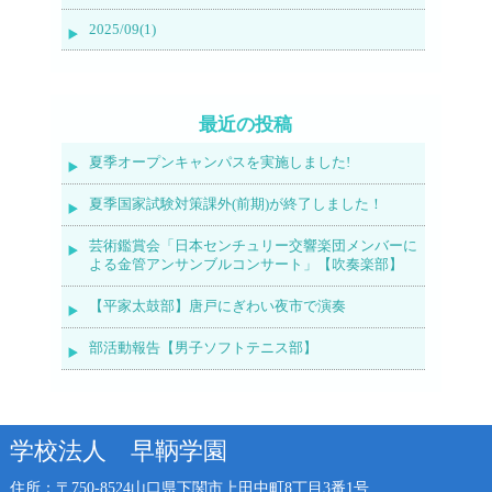
2025/09(1)
最近の投稿
夏季オープンキャンパスを実施しました!
夏季国家試験対策課外(前期)が終了しました！
芸術鑑賞会「日本センチュリー交響楽団メンバーに
よる金管アンサンブルコンサート」【吹奏楽部】
【平家太鼓部】唐戸にぎわい夜市で演奏
部活動報告【男子ソフトテニス部】
学校法人 早鞆学園
住所：〒750-8524
山口県下関市上田中町8丁目3番1号