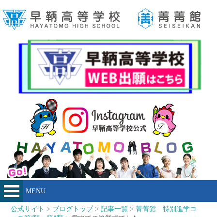
MENU
公式サイト
>
ブログトップ
>
記事一覧
>
菁菁館 特別進学コ