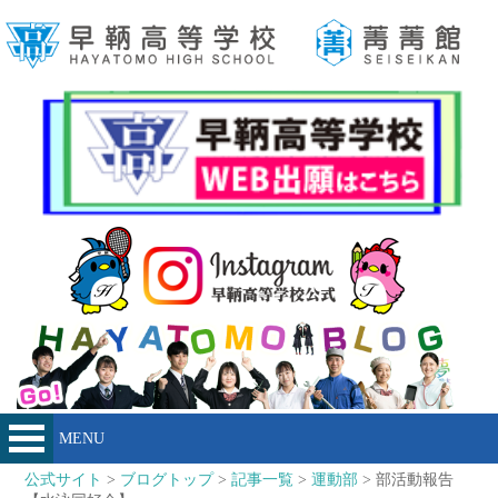
MENU
公式サイト
>
ブログトップ
>
記事一覧
>
運動部
> 部活動報告