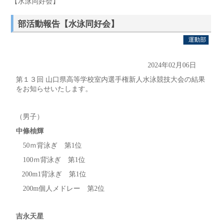
【水泳同好会】
部活動報告【水泳同好会】
運動部
2024年02月06日
第１３回 山口県高等学校室内選手権新人水泳競技大会の結果
をお知らせいたします。
（男子）
中條柚輝
50ｍ背泳ぎ 第1位
100ｍ背泳ぎ 第1位
200m1背泳ぎ 第1位
200m個人メドレー 第2位
吉永天星