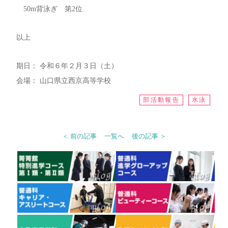
50m背泳ぎ 第2位
以上
期日： 令和６年２月３日（土）
会場： 山口県立西京高等学校
部活動報告
水泳
＜ 前の記事
一覧へ
後の記事 ＞