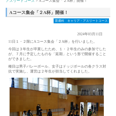
アスリートコース
> Aコース集会「２A杯」開催！
Aコース集会「２A杯」開催！
普通科 キャリア・アスリートコース
2024年03月11日
11日１・２限にAコース集会「２A杯」を行いました。
今回は３年生が卒業したため、１・２年生のみの参加でした
が、７月に予定したものを「延期」という形で開催すること
ができました。
種目は男子バレーボール、女子はドッジボールの各クラス対
抗で実施し、運営は２年生が担当してくれました。