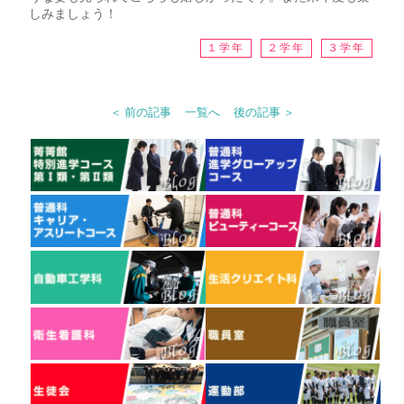
しみましょう！
１学年
２学年
３学年
＜ 前の記事
一覧へ
後の記事 ＞