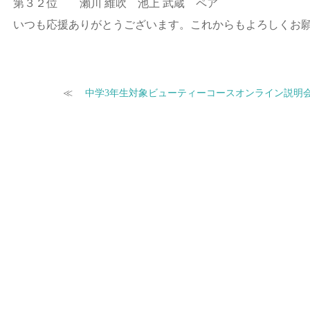
第３２位 瀨川 維吹 池上 武蔵 ペア
いつも応援ありがとうございます。これからもよろしくお
≪
中学3年生対象ビューティーコースオンライン説明