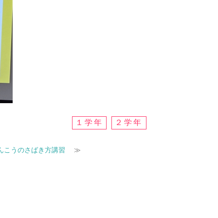
１学年
２学年
んこうのさばき方講習
≫