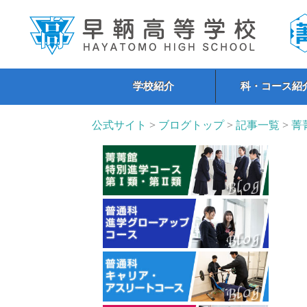
学校紹介
科・コース紹
公式サイト
>
ブログトップ
>
記事一覧
>
菁