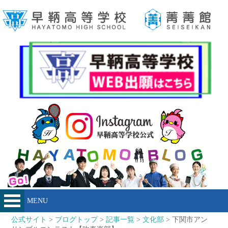
MENU
公式サイト
>
ブログトップ
>
記事一覧
>
文化部
> 下関市アン