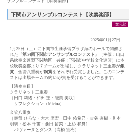
サンブルコンテスト【吹奏楽部】
下関市アンサンブルコンテスト【吹奏楽部】
文化部
2025年01月27日
1月25日（土）に下関市生涯学習プラザ海のホールで開催さ
れた『
第54回下関市アンサンブルコンテスト
』（主催：山口
県吹奏楽連盟下関地区 共催：下関市中学校文化連盟）に本
校吹奏楽部より７チームが出場し、クラリネット三重奏が
銀
賞
、金管八重奏が
銅賞
をそれぞれ受賞しました。このコンテ
ストは出場チームの約1/3が賞を受けることができます。
【演奏曲目】
クラリネット三重奏
［田口 莉緒・和田 望・能美 美咲］
リフレクション（Micina）
金管八重奏
［鶴留 ひろな・大木 摩宏・田中 佑希乃・古谷 杏樹・川本
明璃・松本 千宙・要田 留菜・上杉 和舞］
パヴァーヌとダンス（高橋 宏樹）