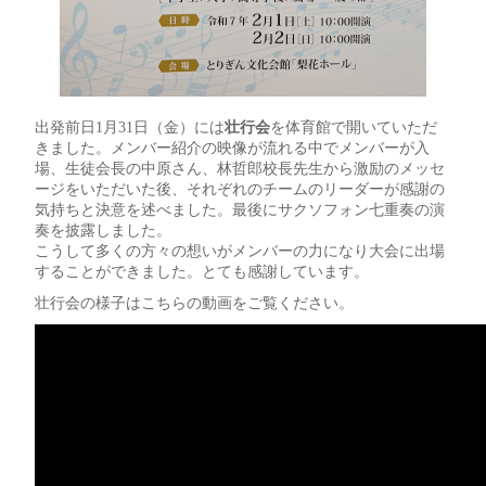
出発前日1月31日（金）には
壮行会
を体育館で開いていただ
きました。メンバー紹介の映像が流れる中でメンバーが入
場、生徒会長の中原さん、林哲郎校長先生から激励のメッセ
ージをいただいた後、それぞれのチームのリーダーが感謝の
気持ちと決意を述べました。最後にサクソフォン七重奏の演
奏を披露しました。
こうして多くの方々の想いがメンバーの力になり大会に出場
することができました。とても感謝しています。
壮行会の様子はこちらの動画をご覧ください。