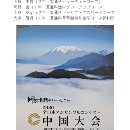
山形 由貴（２年・普通科ビューティーコース）
岡野 蒼（１年・普通科進学グローアップコース）
上野 英治（２年・普通科キャリア・アスリートコース）
大塚 優月（１年・普通科菁菁館特別進学コース第II類）