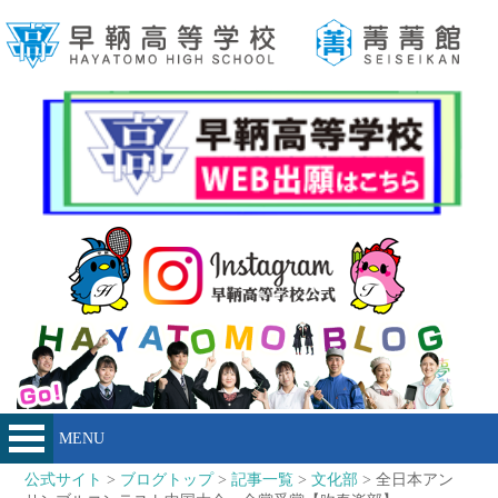
MENU
公式サイト
>
ブログトップ
>
記事一覧
>
文化部
> 全日本アン