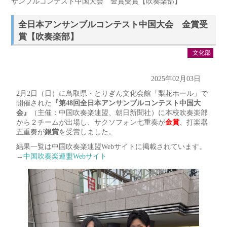
サンブルコンテスト中国大会 金賞受賞【吹奏楽部】
全日本アンサンブルコンテスト中国大会 金賞受
賞【吹奏楽部】
文化部
2025年02月03日
2月2日（日）に鳥取県・とりぎん文化会館「梨花ホール」で
開催された
『第48回全日本アンサンブルコンテスト中国大
会』
（主催：中国吹奏楽連盟、朝日新聞社）に本校吹奏楽部
から２チームが出場し、サクソフォン七重奏が
金賞
、打楽器
五重奏が
銀賞
を受賞しました。
結果一覧は中国吹奏楽連盟Webサイトに掲載されています。
→
中国吹奏楽連盟Webサイト