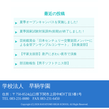
最近の投稿
夏季オープンキャンパスを実施しました!
夏季国家試験対策課外(前期)が終了しました！
芸術鑑賞会「日本センチュリー交響楽団メンバーに
よる金管アンサンブルコンサート」【吹奏楽部】
【平家太鼓部】唐戸にぎわい夜市で演奏
部活動報告【男子ソフトテニス部】
学校法人 早鞆学園
住所：〒750-8524
山口県下関市上田中町8丁目3番1号
TEL:083-231-0080 FAX:083-231-6450
Copyright (C) 2026 HAYATOMO HIGH-SCHOOL All Right Reserved.