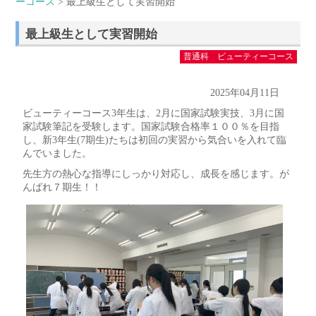
ーコース
> 最上級生として実習開始
最上級生として実習開始
普通科 ビューティーコース
2025年04月11日
ビューティーコース3年生は、2月に国家試験実技、3月に国
家試験筆記を受験します。国家試験合格率１００％を目指
し、新3年生(7期生)たちは初回の実習から気合いを入れて臨
んでいました。
先生方の熱心な指導にしっかり対応し、成長を感じます。が
んばれ７期生！！