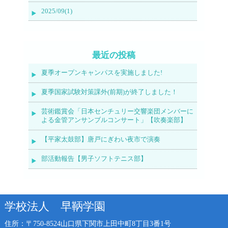
2025/09(1)
最近の投稿
夏季オープンキャンパスを実施しました!
夏季国家試験対策課外(前期)が終了しました！
芸術鑑賞会「日本センチュリー交響楽団メンバーに
よる金管アンサンブルコンサート」【吹奏楽部】
【平家太鼓部】唐戸にぎわい夜市で演奏
部活動報告【男子ソフトテニス部】
学校法人 早鞆学園
住所：〒750-8524
山口県下関市上田中町8丁目3番1号