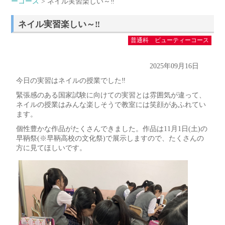
ーコース
> ネイル実習楽しい～‼
ネイル実習楽しい～‼
普通科 ビューティーコース
2025年09月16日
今日の実習はネイルの授業でした‼
緊張感のある国家試験に向けての実習とは雰囲気が違って、
ネイルの授業はみんな楽しそうで教室には笑顔があふれてい
ます。
個性豊かな作品がたくさんできました。作品は11月1日(土)の
早鞆祭(※早鞆高校の文化祭)で展示しますので、たくさんの
方に見てほしいです。