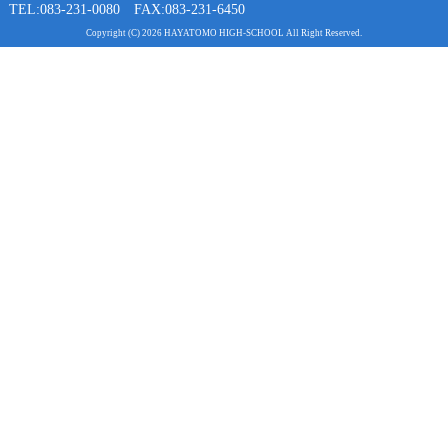
TEL:083-231-0080 FAX:083-231-6450
Copyright (C) 2026 HAYATOMO HIGH-SCHOOL All Right Reserved.