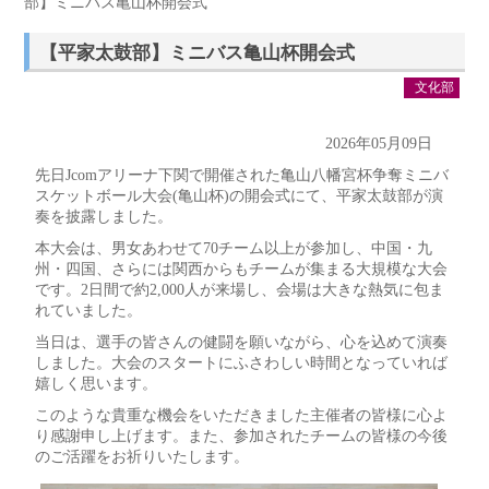
部】ミニバス亀山杯開会式
【平家太鼓部】ミニバス亀山杯開会式
文化部
2026年05月09日
先日Jcomアリーナ下関で開催された亀山八幡宮杯争奪ミニバ
スケットボール大会(亀山杯)の開会式にて、平家太鼓部が演
奏を披露しました。
本大会は、男女あわせて70チーム以上が参加し、中国・九
州・四国、さらには関西からもチームが集まる大規模な大会
です。2日間で約2,000人が来場し、会場は大きな熱気に包ま
れていました。
当日は、選手の皆さんの健闘を願いながら、心を込めて演奏
しました。大会のスタートにふさわしい時間となっていれば
嬉しく思います。
このような貴重な機会をいただきました主催者の皆様に心よ
り感謝申し上げます。また、参加されたチームの皆様の今後
のご活躍をお祈りいたします。