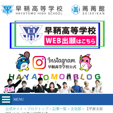
MENU
公式サイト
>
ブログトップ
>
記事一覧
>
文化部
> 【平家太鼓