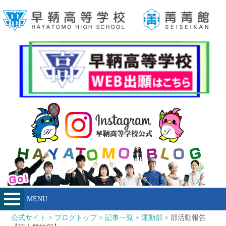
MENU
公式サイト
>
ブログトップ
>
記事一覧
>
運動部
> 部活動報告