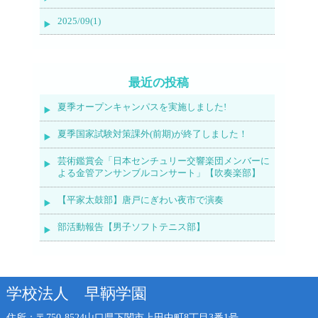
2025/09(1)
最近の投稿
夏季オープンキャンパスを実施しました!
夏季国家試験対策課外(前期)が終了しました！
芸術鑑賞会「日本センチュリー交響楽団メンバーに
よる金管アンサンブルコンサート」【吹奏楽部】
【平家太鼓部】唐戸にぎわい夜市で演奏
部活動報告【男子ソフトテニス部】
学校法人 早鞆学園
住所：〒750-8524
山口県下関市上田中町8丁目3番1号