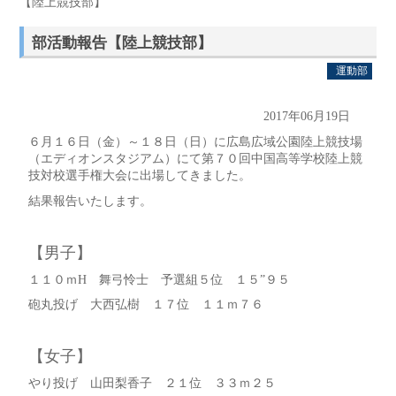
【陸上競技部】
部活動報告【陸上競技部】
運動部
2017年06月19日
６月１６日（金）～１８日（日）に広島広域公園陸上競技場
（エディオンスタジアム）にて第７０回中国高等学校陸上競
技対校選手権大会に出場してきました。
結果報告いたします。
【男子】
１１０ｍH 舞弓怜士 予選組５位 １５”９５
砲丸投げ 大西弘樹 １７位 １１ｍ７６
【女子】
やり投げ 山田梨香子 ２１位 ３３ｍ２５