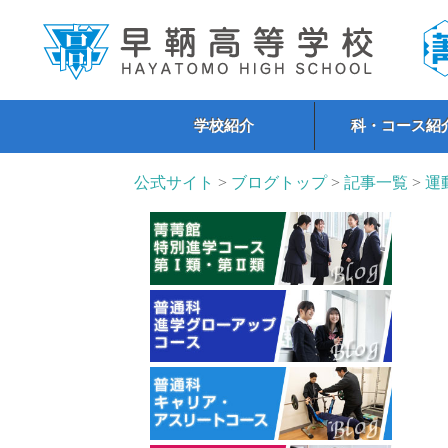
学校紹介
科・コース紹
公式サイト
>
ブログトップ
>
記事一覧
>
運