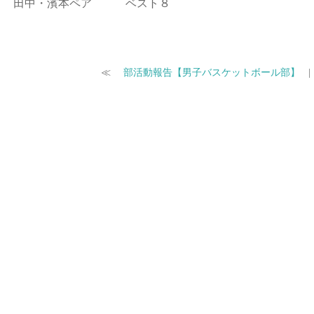
田中・濱本ペア ベスト８
≪
部活動報告【男子バスケットボール部】