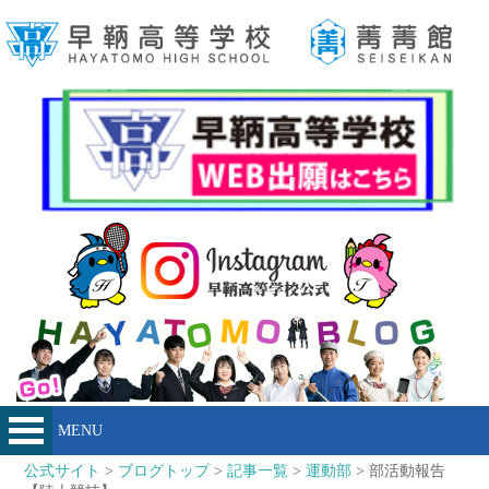
MENU
公式サイト
>
ブログトップ
>
記事一覧
>
運動部
> 部活動報告