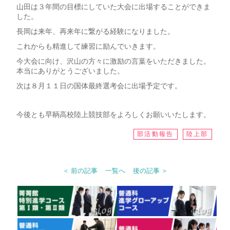
山田は３年間の目標にしていた大会に出場することができま
した。
長岡は来年、再来年に繋がる経験になりました。
これからも精進して練習に励んでいきます。
今大会に向け、沢山の方々に激励の言葉をいただきました。
本当にありがとうございました。
次は８月１１日の国体最終選考会に出場予定です。
今後とも早鞆高校陸上競技部をよろしくお願いいたします。
部活動報告
陸上部
＜ 前の記事
一覧へ
後の記事 ＞