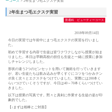
ーコース
> 2年生まつ毛エクステ実習
2年生まつ毛エクステ実習
普通科 ビューティーコース
2018年09月14日
今日の実習では午前中にまつ毛エクステの実習を行いまし
た。
初めて学習する内容で生徒は皆ワクワクしながら授業が始ま
りました。本日は早鞆高校の担任も生徒と一緒に授業に参加
しチャレンジしました。
形状の違う2つのピンセットを用いて施術を行っていきます
が、若い生徒たちは飲み込みが早くすぐにコツをつかみテン
ポ良く次々とエクステをつけていました。実際には200本く
らいつけていくそうですが、今日は40～70本くらいつけてい
きました。
以下は授業の写真です。黙々と真剣に作業する生徒の姿が印
象的でした。
【↓まずは相棒とご対面】