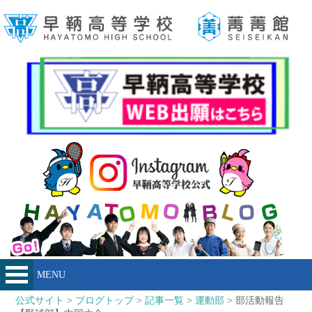
MENU
公式サイト
>
ブログトップ
>
記事一覧
>
運動部
> 部活動報告