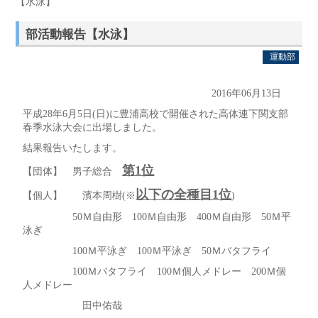
【水泳】
部活動報告【水泳】
運動部
2016年06月13日
平成28年6月5日(日)に豊浦高校で開催された高体連下関支部
春季水泳大会に出場しました。
結果報告いたします。
第1位
【団体】 男子総合
以下の全種目1位
【個人】 濱本周樹(※
)
50Ｍ自由形 100Ｍ自由形 400Ｍ自由形 50Ｍ平
泳ぎ
100Ｍ平泳ぎ 100Ｍ平泳ぎ 50Ｍバタフライ
100Ｍバタフライ 100Ｍ個人メドレー 200Ｍ個
人メドレー
田中佑哉