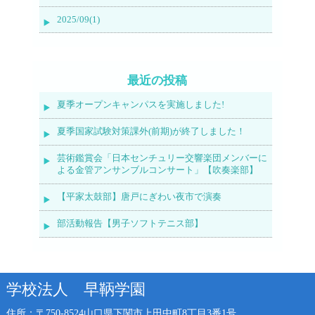
2025/09(1)
最近の投稿
夏季オープンキャンパスを実施しました!
夏季国家試験対策課外(前期)が終了しました！
芸術鑑賞会「日本センチュリー交響楽団メンバーに
よる金管アンサンブルコンサート」【吹奏楽部】
【平家太鼓部】唐戸にぎわい夜市で演奏
部活動報告【男子ソフトテニス部】
学校法人 早鞆学園
住所：〒750-8524
山口県下関市上田中町8丁目3番1号