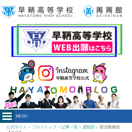
MENU
公式サイト
>
ブログトップ
>
記事一覧
>
運動部
> 部活動報告