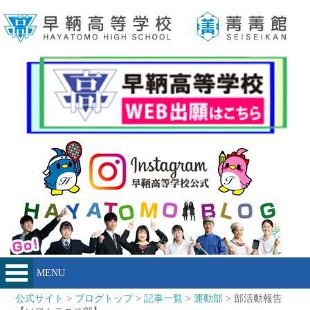
MENU
公式サイト
>
ブログトップ
>
記事一覧
>
運動部
> 部活動報告