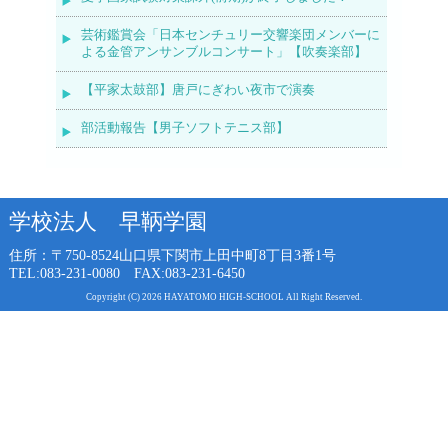
芸術鑑賞会「日本センチュリー交響楽団メンバーに
よる金管アンサンブルコンサート」【吹奏楽部】
【平家太鼓部】唐戸にぎわい夜市で演奏
部活動報告【男子ソフトテニス部】
学校法人 早鞆学園
住所：〒750-8524
山口県下関市上田中町8丁目3番1号
TEL:083-231-0080 FAX:083-231-6450
Copyright (C) 2026 HAYATOMO HIGH-SCHOOL All Right Reserved.