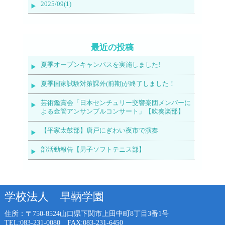
2025/09(1)
最近の投稿
夏季オープンキャンパスを実施しました!
夏季国家試験対策課外(前期)が終了しました！
芸術鑑賞会「日本センチュリー交響楽団メンバーに
よる金管アンサンブルコンサート」【吹奏楽部】
【平家太鼓部】唐戸にぎわい夜市で演奏
部活動報告【男子ソフトテニス部】
学校法人 早鞆学園
住所：〒750-8524
山口県下関市上田中町8丁目3番1号
TEL:083-231-0080 FAX:083-231-6450