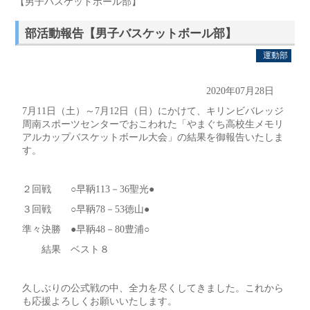
【男子バスケットボール部】
部活動報告【男子バスケットボール部】
運動部
2020年07月28日
7月11日（土）～7月12日（日）にかけて、キリンビバレッジ
周南スポーツセンターでおこわれた「やまぐち高校生メモリ
アルカップバスケットボール大会」の結果を御報告いたしま
す。
２回戦 ○早鞆113－36聖光●
３回戦 ○早鞆78－53徳山●
準々決勝 ●早鞆48－80豊浦○
結果 ベスト８
久しぶりの公式戦の中、全力を尽くしてきました。これから
も応援よろしくお願いいたします。