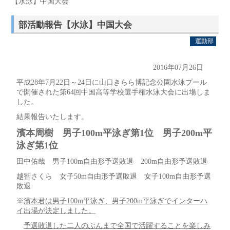
【水泳】中国大会
部活動報告【水泳】中国大会
運動部
2016年07月26日
平成28年7月22日～24日に山口きらら博記念公園水泳プール
で開催された第64回中国高等学校選手権水泳大会に出場しま
した。
結果報告いたします。
濱本周樹 男子100m平泳ぎ第1位 男子200m平
泳ぎ第1位
田中佑哉 男子100m自由形予選敗退 200m自由形予選敗退
越智さくら 女子50m自由形予選敗退 女子100m自由形予選
敗退
※
濱本君は男子100m平泳ぎ、男子200m平泳ぎでインターハ
イ出場が決定しました。
予選敗退した二人のぶんまで全国で活躍することを楽しみ