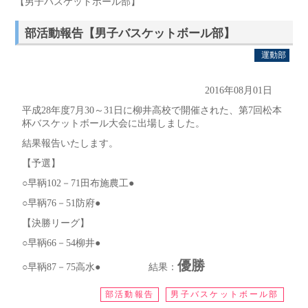
【男子バスケットボール部】
部活動報告【男子バスケットボール部】
運動部
2016年08月01日
平成28年度7月30～31日に柳井高校で開催された、第7回松本
杯バスケットボール大会に出場しました。
結果報告いたします。
【予選】
○早鞆102－71田布施農工●
○早鞆76－51防府●
【決勝リーグ】
○早鞆66－54柳井●
優勝
○早鞆87－75高水● 結果：
部活動報告
男子バスケットボール部