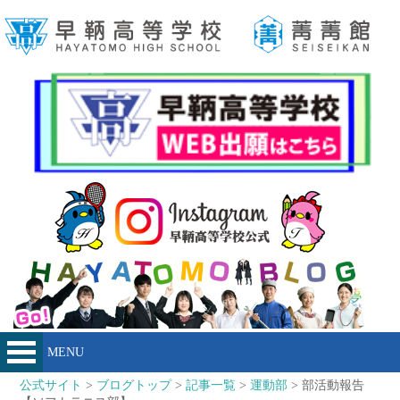
MENU
公式サイト
>
ブログトップ
>
記事一覧
>
運動部
> 部活動報告