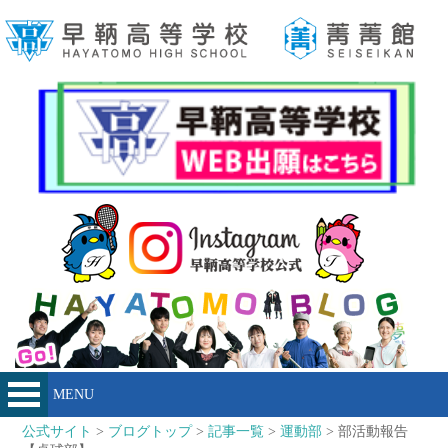
MENU
公式サイト
>
ブログトップ
>
記事一覧
>
運動部
> 部活動報告