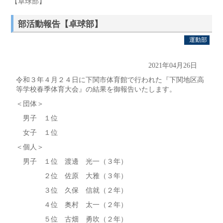
【卓球部】
部活動報告【卓球部】
運動部
2021年04月26日
令和３年４月２４日に下関市体育館で行われた『下関地区高
等学校春季体育大会』の結果を御報告いたします。
＜団体＞
男子 １位
女子 １位
＜個人＞
男子 １位 渡邊 光一（３年）
２位 佐原 大雅（３年）
３位 久保 信就（２年）
４位 奥村 太一（２年）
５位 古畑 勇吹（２年）